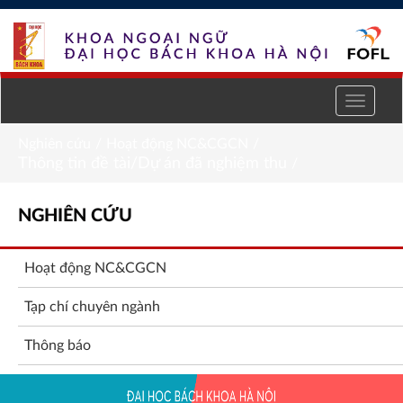
Truy cập nội dung luôn
Nghiên cứu
/
Hoạt động NC&CGCN
/
Thông tin đề tài/Dự án đã nghiệm thu
/
Nghiên
NGHIÊN CỨU
cứu
Hoạt động NC&CGCN
Tạp chí chuyên ngành
Thông báo