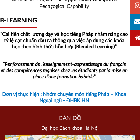
Pedagogical Capability
B-
B-LEARNING
Learning
“Cải tiến chất
lượng
dạy và học tiếng Pháp nhằm nâng cao
tỷ lệ đạt chuẩn đầu ra
thông
qua việc
áp dụng các khóa
học theo hình thức hỗn hợp (Blended Learning
)”
“Renforcement de l’enseignement-apprentissage du français
et des compétences requises chez les étudiants par la mise en
place d’une formation hybride
”
Đơn
vị thực hiện : Nhóm chuyên môn tiếng Pháp – Khoa
Ngoại ngữ - ĐHBK HN
BẢN ĐỒ
Đại học Bách khoa Hà Nội