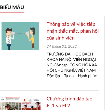
Biểu
BIỂU MẪU
mẫu
Thông báo về việc tiếp
nhận thắc mắc, phản hồi
của sinh viên
24 tháng 01, 2022
TRƯỜNG ĐẠI HỌC BÁCH
KHOA HÀ NỘI VIỆN NGOẠI
NGỮ &nbsp; CỘNG HÒA XÃ
HỘI CHỦ NGHĨA VIỆT NAM
Độc lập – Tự do – Hạnh phúc
...
Chương trình đào tạo
FL1 và FL2