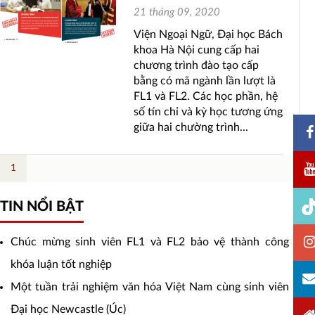
21 tháng 09, 2020
Viện Ngoại Ngữ, Đại học Bách
khoa Hà Nội cung cấp hai
chương trình đào tạo cấp
bằng có mã ngành lần lượt là
FL1 và FL2. Các học phần, hệ
số tín chỉ và kỳ học tương ứng
giữa hai chường trình...
1
Tin
TIN NỔI BẬT
nổi
Chúc mừng sinh viên FL1 và FL2 bảo vệ thành công
bật
khóa luận tốt nghiệp
Một tuần trải nghiệm văn hóa Việt Nam cùng sinh viên
Đại học Newcastle (Úc)