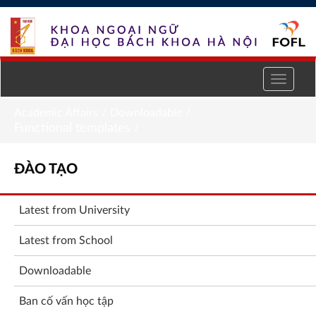
Skip to Content
Academic Affairs
/
Downloadable
/
Functional templates
/
Đào
ĐÀO TẠO
tạo
Latest from University
Latest from School
Downloadable
Ban cố vấn học tập